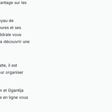
antage sur les
oyau de
eures et ses
hédrale vous
ra découvrir une
te, il est
our organiser
 et Ggantija
ts en ligne vous