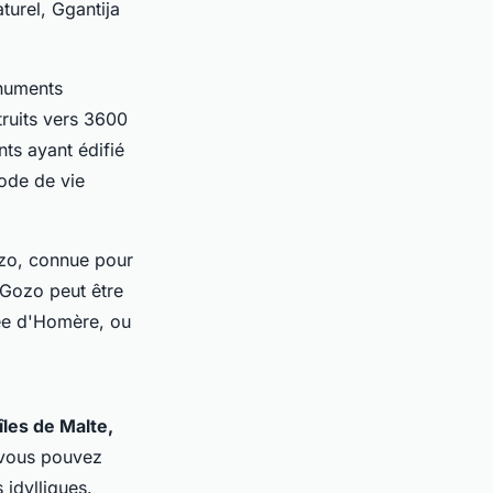
turel, Ggantija
onuments
ruits vers 3600
nts ayant édifié
ode de vie
Gozo, connue pour
 Gozo peut être
ée d'Homère, ou
les de Malte,
, vous pouvez
 idylliques.