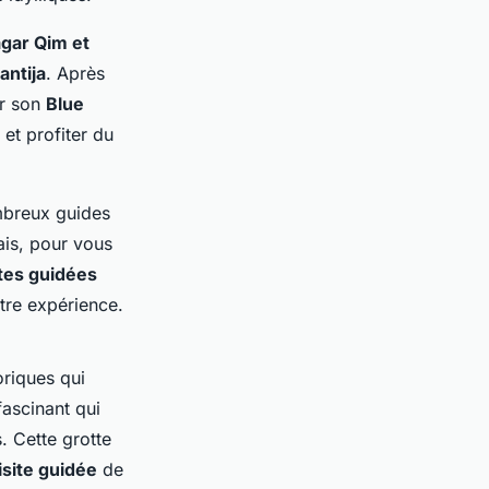
gar Qim et
antija
. Après
ur son
Blue
 et profiter du
breux guides
ais, pour vous
ites guidées
otre expérience.
oriques qui
fascinant qui
s. Cette grotte
isite guidée
de