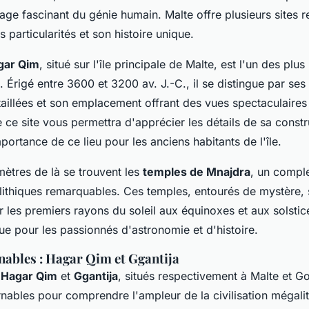
age fascinant du génie humain. Malte offre plusieurs sites 
 particularités et son histoire unique.
gar Qim
, situé sur l'île principale de Malte, est l'un des plus
 Érigé entre 3600 et 3200 av. J.-C., il se distingue par ses
aillées et son emplacement offrant des vues spectaculaires 
 ce site vous permettra d'apprécier les détails de sa constr
ortance de ce lieu pour les anciens habitants de l'île.
mètres de là se trouvent les
temples de Mnajdra
, un compl
lithiques remarquables. Ces temples, entourés de mystère, 
 les premiers rayons du soleil aux équinoxes et aux solstic
ue pour les passionnés d'astronomie et d'histoire.
nables : Hagar Qim et Ggantija
 Hagar Qim
et
Ggantija
, situés respectivement à Malte et G
rnables pour comprendre l'ampleur de la civilisation mégali