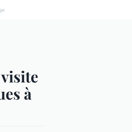
ge
visite
ues à