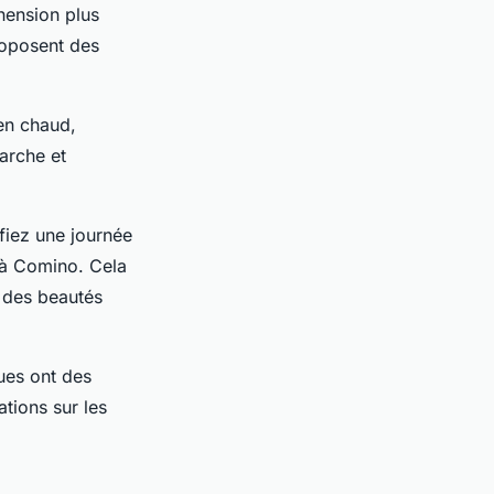
hension plus
roposent des
en chaud,
arche et
fiez une journée
 à Comino. Cela
t des beautés
ues ont des
ations sur les