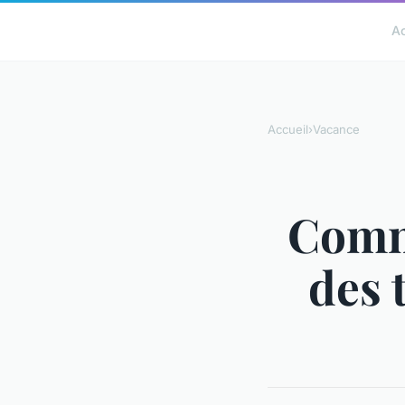
A
Accueil
›
Vacance
Comme
des 