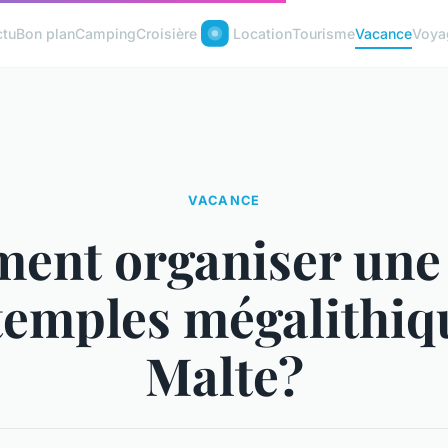
ctu
Bon plan
Camping
Croisière
Location
Tourisme
Vacance
Voya
VACANCE
nt organiser une 
temples mégalithiq
Malte?