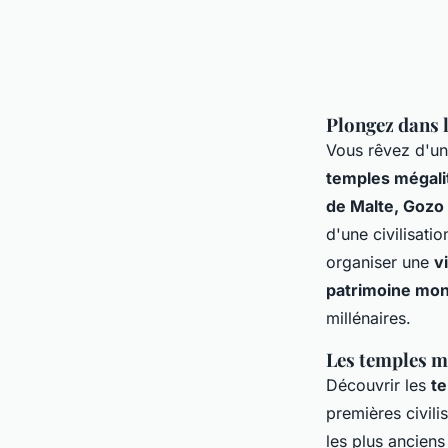
Plongez dans l
Vous rêvez d'u
temples mégali
de Malte, Gozo
d'une civilisati
organiser une
v
patrimoine mon
millénaires.
Les temples mé
Découvrir les
t
premières civili
les plus anciens