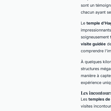
sont un témoign
chacun ayant ses
Le
temple d'Ha
impressionnants.
soigneusement t
visite guidée
de
comprendre l'imp
À quelques kilo
structures méga
manière à capter
expérience uniq
Les incontour
Les
temples de
visites incontou