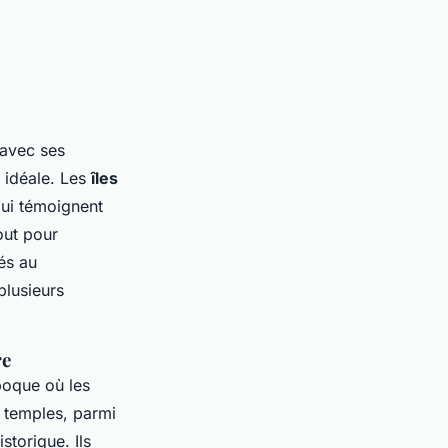
 avec ses
 idéale. Les
îles
qui témoignent
out pour
és au
plusieurs
re
poque où les
s temples, parmi
storique. Ils