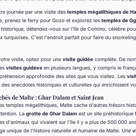
e journée par une visite des
temples mégalithiques de Ha
te, prenez le ferry pour Gozo et explorez les
temples de Gg
 historique, détendez-vous sur l'île de Comino, célèbre po
 turquoises. C'est l'endroit parfait pour faire du snorkeling
votre visite, optez pour une
visite guidée
complète. De nom
des
visites guidées
en plusieurs langues, y compris le franç
préhension approfondie des sites que vous visitez. Les
vis
 des anecdotes historiques et culturelles qui enrichissent v
chés de Malte : Ghar Dalam et Saint Jean
es temples mégalithiques, Malte cache d'autres trésors hist
ttention. La
grotte de Ghar Dalam
est un site préhistorique 
les d'animaux qui vivaient sur l'île il y a plus de 500 000 an
ge unique de l'histoire naturelle et humaine de Malte. Une
v