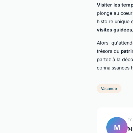
Visiter les tem
plonge au cœur 
histoire unique 
visites guidées
Alors, qu'atten
trésors du
patr
partez à la déc
connaissances hi
Vacance
EC
M
M