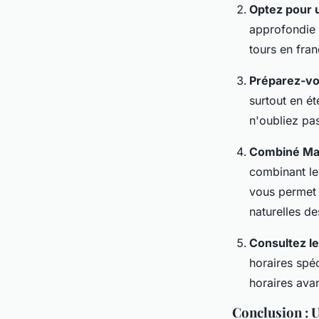
Optez pour u
approfondie 
tours en fran
Préparez-vou
surtout en é
n'oubliez pa
Combiné Mal
combinant le
vous permet d
naturelles des
Consultez le
horaires spéc
horaires avan
Conclusion : U