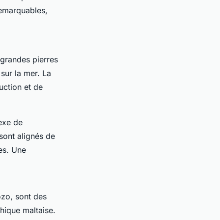
remarquables,
 grandes pierres
sur la mer. La
uction et de
exe de
sont alignés de
es. Une
ozo, sont des
thique maltaise.