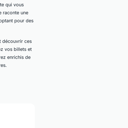
te qui vous
e raconte une
 optant pour des
 découvrir ces
z vos billets et
rez enrichis de
res.