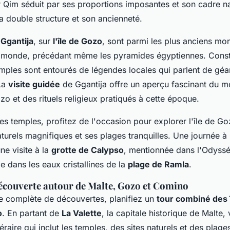
 Qim séduit par ses proportions imposantes et son cadre na
a double structure et son ancienneté.
Ggantija
, sur
l'île de Gozo
, sont parmi les plus anciens m
 monde, précédant même les pyramides égyptiennes. Const
emples sont entourés de légendes locales qui parlent de géa
 La
visite guidée
de Ggantija offre un aperçu fascinant du m
zo et des rituels religieux pratiqués à cette époque.
des temples, profitez de l'occasion pour explorer l'île de 
turels magnifiques et ses plages tranquilles. Une journée à
ne visite à la
grotte de Calypso
, mentionnée dans l'Odyss
 dans les eaux cristallines de la
plage de Ramla
.
écouverte autour de Malte, Gozo et Comino
e complète de découvertes, planifiez un
tour combiné des î
o
. En partant de
La Valette
, la capitale historique de Malte
éraire qui inclut les temples, des sites naturels et des plages