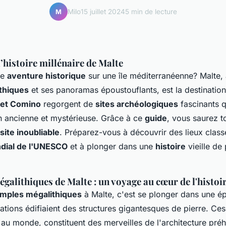
Milo
15 juillet 2024
5 min de lecture
M
’histoire millénaire de Malte
ne
aventure historique
sur une île méditerranéenne? Malte,
thiques
et ses panoramas époustouflants, est la destination
 et Comino
regorgent de
sites archéologiques
fascinants 
on ancienne et mystérieuse. Grâce à ce
guide
, vous saurez t
isite inoubliable
. Préparez-vous à découvrir des lieux class
dial de l'UNESCO
et à plonger dans une
histoire
vieille de 
galithiques de Malte : un voyage au cœur de l'histoi
emples mégalithiques
à Malte, c'est se plonger dans une é
sations édifiaient des structures gigantesques de pierre. Ce
 au monde, constituent des merveilles de l'architecture préhi