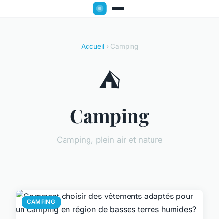
Accueil
› Camping
⛺
Camping
Camping, plein air et nature
CAMPING