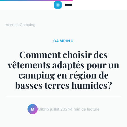
Accueil
›
Camping
CAMPING
Comment choisir des
vêtements adaptés pour un
camping en région de
basses terres humides?
Milo
15 juillet 2024
4 min de lecture
M