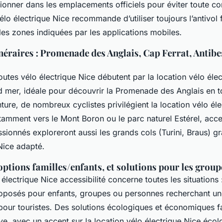
tionner dans les emplacements officiels pour éviter toute c
élo électrique Nice recommande d’utiliser toujours l’antivol 
les zones indiquées par les applications mobiles.
inéraires : Promenade des Anglais, Cap Ferrat, Antibe
outes vélo électrique Nice débutent par la location vélo éle
mer, idéale pour découvrir la Promenade des Anglais en to
ture, de nombreux cyclistes privilégient la location vélo él
tamment vers le Mont Boron ou le parc naturel Estérel, acce
sionnés exploreront aussi les grands cols (Turini, Braus) gr
Nice adapté.
 options familles/enfants, et solutions pour les group
 électrique Nice accessibilité concerne toutes les situations 
oposés pour enfants, groupes ou personnes recherchant une
pour touristes. Des solutions écologiques et économiques fa
ive, avec un accent sur la location vélo électrique Nice éco