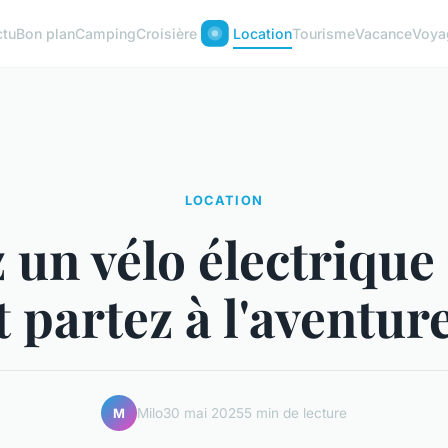
ctu
Bon plan
Camping
Croisière
Location
Tourisme
Vacance
Voya
LOCATION
 un vélo électrique 
t partez à l'aventure
Milo
30 mai 2025
5 min de lecture
M