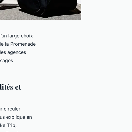
d’un large choix
 de la Promenade
des agences
ysages
ités et
r circuler
ous explique en
ke Trip,