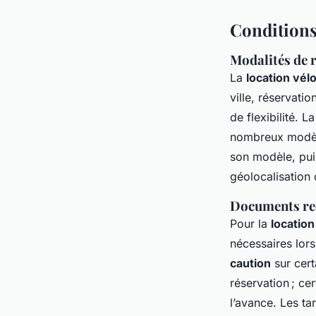
Conditions
Modalités de r
La
location vél
ville, réservati
de flexibilité. L
nombreux modèles
son modèle, puis
géolocalisation d
Documents req
Pour la
location
nécessaires lors
caution
sur cert
réservation ; ce
l’avance. Les ta