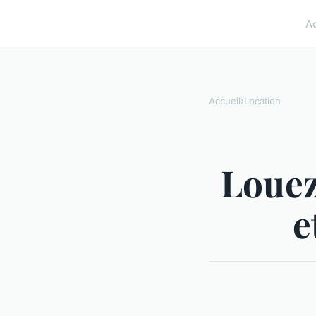
A
Accueil
›
Location
Louez
e