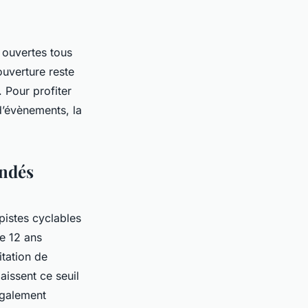
 ouvertes tous
ouverture reste
 Pour profiter
d’évènements, la
andés
pistes cyclables
de 12 ans
tation de
aissent ce seuil
également