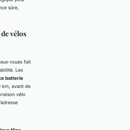
nce sûre,
 de vélos
deux-roues fait
abilité. Les
ce batterie
0 km, avant de
vraison vélo
l’adresse