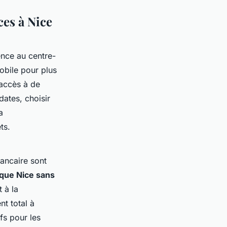
ces à Nice
ence au centre-
mobile pour plus
accès à de
dates, choisir
a
ts.
 bancaire sont
ique Nice sans
 à la
t total à
fs pour les