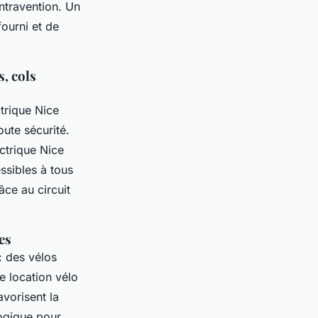
ontravention. Un
fourni et de
s, cols
ctrique Nice
ute sécurité.
ectrique Nice
ssibles à tous
âce au circuit
es
: des vélos
 location vélo
vorisent la
logique pour