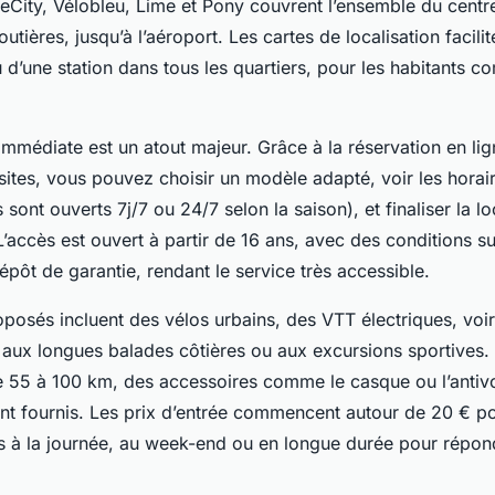
City, Vélobleu, Lime et Pony couvrent l’ensemble du centre
utières, jusqu’à l’aéroport. Les cartes de localisation facili
d’une station dans tous les quartiers, pour les habitants 
 immédiate est un atout majeur. Grâce à la réservation en lig
sites, vous pouvez choisir un modèle adapté, voir les horai
 sont ouverts 7j/7 ou 24/7 selon la saison), et finaliser la l
L’accès est ouvert à partir de 16 ans, avec des conditions su
 dépôt de garantie, rendant le service très accessible.
posés incluent des vélos urbains, des VTT électriques, voir
aux longues balades côtières ou aux excursions sportives.
e 55 à 100 km, des accessoires comme le casque ou l’antivo
t fournis. Les prix d’entrée commencent autour de 20 € po
ts à la journée, au week-end ou en longue durée pour répond