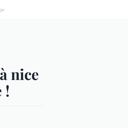
ge
à nice
 !