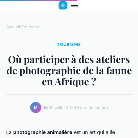
Accueil
›
Tourisme
TOURISME
Où participer à des ateliers
de photographie de la faune
en Afrique ?
Milo
15 juillet 2024
6 min de lecture
M
La
photographie animalière
est un art qui allie