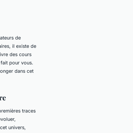
mateurs de
res, il existe de
uivre des
cours
fait pour vous.
plonger dans cet
re
 premières traces
évoluer,
cet univers,