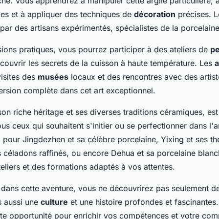
he. Vous apprendrez à manipuler cette argile particulière, 
s et à appliquer des techniques de
décoration
précises. L
par des artisans expérimentés, spécialistes de la porcelain
ions pratiques, vous pourrez participer à des ateliers de
pe
couvrir les secrets de la cuisson à haute température. Les
a
isites des
musées
locaux et des rencontres avec des arti
ersion complète dans cet art exceptionnel.
on riche héritage et ses diverses traditions céramiques, est
us ceux qui souhaitent s'initier ou se perfectionner dans l'ar
pour Jingdezhen et sa célèbre porcelaine, Yixing et ses thé
 céladons raffinés, ou encore Dehua et sa porcelaine blanc
eliers et des formations adaptés à vos attentes.
 dans cette aventure, vous ne découvrirez pas seulement d
s aussi une
culture
et une histoire profondes et fascinantes
ette opportunité pour enrichir vos compétences et votre co