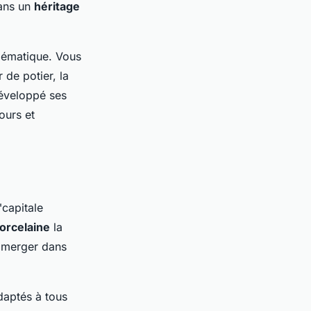
dans un
héritage
blématique. Vous
 de potier, la
éveloppé ses
ours et
"capitale
orcelaine
la
immerger dans
daptés à tous