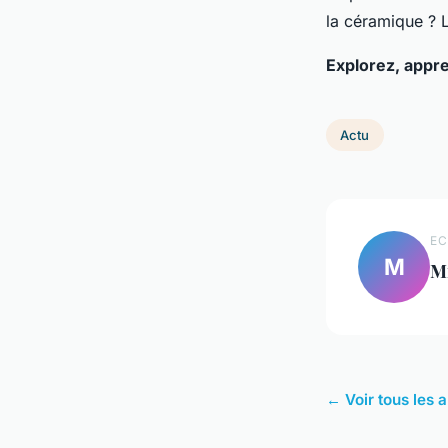
la céramique ? L
Explorez, appr
Actu
EC
M
M
← Voir tous les a