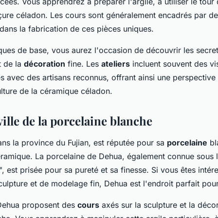
ées. Vous apprendrez à préparer l'argile, à utiliser le tour 
açure céladon. Les cours sont généralement encadrés par de
dans la fabrication de ces pièces uniques.
ques de base, vous aurez l'occasion de découvrir les secret
t de la
décoration
fine. Les
ateliers
incluent souvent des vi
s avec des artisans reconnus, offrant ainsi une perspective
 culture de la céramique céladon.
ville de la porcelaine blanche
ns la province du Fujian, est réputée pour sa
porcelaine
bl
éramique. La porcelaine de Dehua, également connue sous 
, est prisée pour sa pureté et sa finesse. Si vous êtes intér
ulpture et de modelage fin, Dehua est l'endroit parfait pou
 Dehua proposent des
cours
axés sur la sculpture et la décor