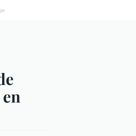
ge
de
 en