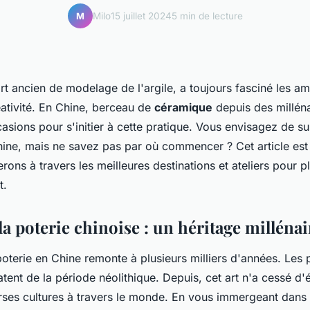
Milo
15 juillet 2024
5 min de lecture
M
art ancien de modelage de l'argile, a toujours fasciné les a
éativité. En Chine, berceau de
céramique
depuis des millénai
sions pour s'initier à cette pratique. Vous envisagez de s
ine, mais ne savez pas par où commencer ? Cet article est 
ons à travers les meilleures destinations et ateliers pour 
t.
a poterie chinoise : un héritage millénai
 poterie en Chine remonte à plusieurs milliers d'années. Les
ent de la période néolithique. Depuis, cet art n'a cessé d'
erses cultures à travers le monde. En vous immergeant dans 