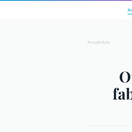
A
Accueil
›
Actu
O
fa