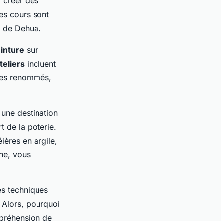
à créer des
es cours sont
e de Dehua.
inture
sur
teliers
incluent
stes renommés,
 une destination
t de la poterie.
ières en argile,
he, vous
es techniques
. Alors, pourquoi
mpréhension de