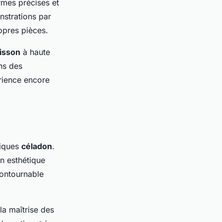
rmes précises et
strations par
opres pièces.
isson
à haute
ns des
rience encore
miques
céladon
.
n esthétique
contournable
la maîtrise des