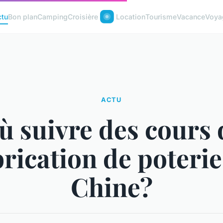
ctu
Bon plan
Camping
Croisière
Location
Tourisme
Vacance
Voya
ACTU
ù suivre des cours 
brication de poterie
Chine?