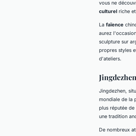
vous ne découvr
culturel
riche e
La
faïence
chino
aurez l'occasion
sculpture sur arg
propres styles e
d'ateliers.
Jingdezhen 
Jingdezhen, sit
mondiale de la p
plus réputée de
une tradition an
De nombreux ate