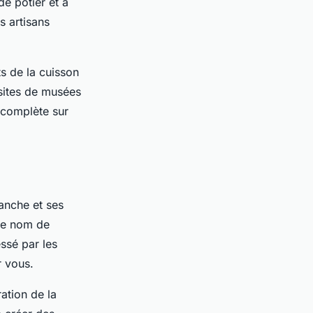
de potier et à
s artisans
s de la cuisson
sites de musées
 complète sur
anche et ses
le nom de
essé par les
r vous.
ation de la