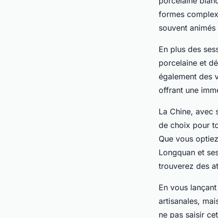
porcelaine blanc
formes complexe
souvent animés 
En plus des sess
porcelaine et dé
également des v
offrant une imm
La Chine, avec s
de choix pour to
Que vous optiez 
Longquan et ses
trouverez des at
En vous lançant
artisanales, mai
ne pas saisir c