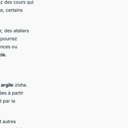
z des cours qui
s, certains
, des ateliers
 pourrez
ences ou
cis
.
n
argile
zisha.
es à partir
é par la
t autres