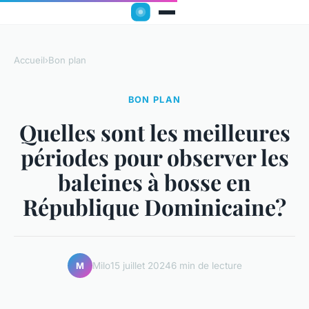
Accueil
›
Bon plan
BON PLAN
Quelles sont les meilleures
périodes pour observer les
baleines à bosse en
République Dominicaine?
Milo
15 juillet 2024
6 min de lecture
M