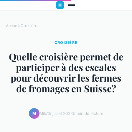
Accueil
›
Croisière
CROISIÈRE
Quelle croisière permet de
participer à des escales
pour découvrir les fermes
de fromages en Suisse?
Milo
15 juillet 2024
5 min de lecture
M