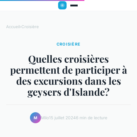
Accueil
›
Croisière
CROISIÈRE
Quelles croisières
permettent de participer à
des excursions dans les
geysers d'Islande?
Milo
15 juillet 2024
6 min de lecture
M